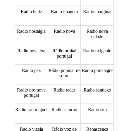
Radio hertz
Rádio imagem
Radio marginal
Radio nostalgia
Radio nova
Rádio nova
cidade
Radio nova era
Rádio orbital
Radio oxigenio
portugal
Radio pax
Rádio popular de
Radio portalegre
soure
Radio promove
Radio radar
Rádio santiago
portugal
Radio sao miguel
Radio saturno
Radio sim
Radio vizela
Rádio voz de
Renascenca