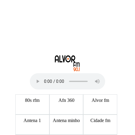
80s rfm
Afn 360
Alvor fm
Antena 1
Antena minho
Cidade fm