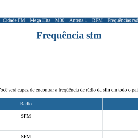
Cidade FM
Mega Hits
M80
Antena 1
RFM
Frequências rad
Frequência sfm
ocê será capaz de encontrar a freqüência de rádio da sfm em todo o paí
Radio
SFM
SFM