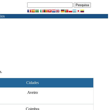
ios
s.
Cidades
Aveiro
Coimbra