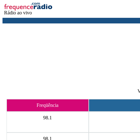
Rádio ao vivo
V
Freqüência
98.1
98.1