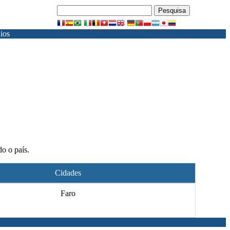
ios
do o país.
Cidades
Faro