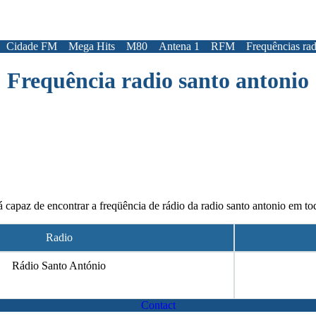
Cidade FM
Mega Hits
M80
Antena 1
RFM
Frequências rad
Frequência radio santo antonio
 capaz de encontrar a freqüência de rádio da radio santo antonio em to
Radio
Rádio Santo António
Contact