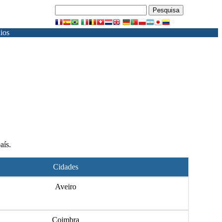
ios
aís.
Cidades
Aveiro
Coimbra