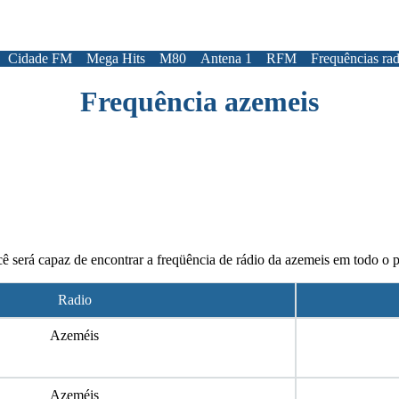
Cidade FM
Mega Hits
M80
Antena 1
RFM
Frequências rad
Frequência azemeis
ê será capaz de encontrar a freqüência de rádio da azemeis em todo o p
Radio
Azeméis
Azeméis