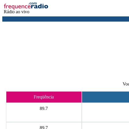
Rádio ao vivo
Voc
Freqüência
89.7
89.7