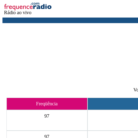
Rádio ao vivo
Vo
Freqüência
97
97