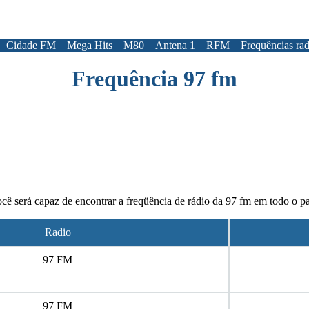
Cidade FM
Mega Hits
M80
Antena 1
RFM
Frequências rad
Frequência 97 fm
cê será capaz de encontrar a freqüência de rádio da 97 fm em todo o pa
Radio
97 FM
97 FM