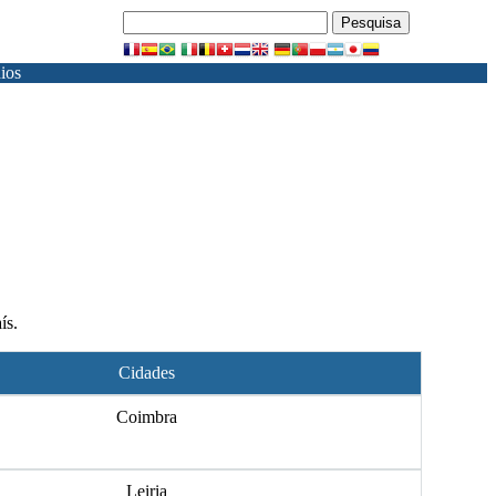
ios
ís.
Cidades
Coimbra
Leiria